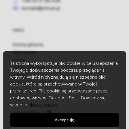
+48 22 57 66 406
kontakt@intrum.pl
menu
Strona główna
Ogłoszenia
O nas
Ta strona wykorzystuje pliki cookie w celu ulepszenia
Pomoc Eksperta
Twojego doświadczenia podczas przeglądania
Kontakt
witryny. Wśród nich znajdują się niezbędne pliki
Polityka prywatności
cookie, które są przechowywane w Twojej
przeglądarce. Pliki cookie są przetwarzane przez
Regulamin
dostawcę witryny, Galactica Sp. j. Dowiedz się
więcej o
plikach cookie
Facebook
social media
Akceptuję